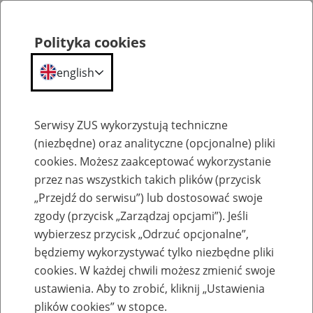
Polityka cookies
english
Menu
Search
Serwisy ZUS wykorzystują techniczne
(niezbędne) oraz analityczne (opcjonalne) pliki
cookies. Możesz zaakceptować wykorzystanie
Szkolenia
przez nas wszystkich takich plików (przycisk
„Przejdź do serwisu”) lub dostosować swoje
zgody (przycisk „Zarządzaj opcjami”). Jeśli
wybierzesz przycisk „Odrzuć opcjonalne”,
będziemy wykorzystywać tylko niezbędne pliki
cookies. W każdej chwili możesz zmienić swoje
Zaproś ZUS do siebie: Aktywni 50+
ustawienia. Aby to zrobić, kliknij „Ustawienia
plików cookies” w stopce.