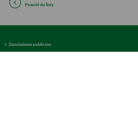
Powrót do listy
Zamówienia publiczne
Oferty pracy w ZUS
Praktyki i staże w ZUS
Konkursy ofert
Mienie zbędne
Mapa serwisu
Deklaracja dostępności
Ustawienia plików cookies