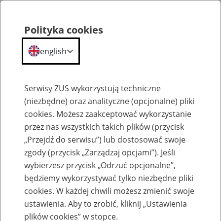
Polityka cookies
english
Menu
Search
Serwisy ZUS wykorzystują techniczne
(niezbędne) oraz analityczne (opcjonalne) pliki
cookies. Możesz zaakceptować wykorzystanie
Szkolenia
przez nas wszystkich takich plików (przycisk
„Przejdź do serwisu”) lub dostosować swoje
zgody (przycisk „Zarządzaj opcjami”). Jeśli
wybierzesz przycisk „Odrzuć opcjonalne”,
będziemy wykorzystywać tylko niezbędne pliki
cookies. W każdej chwili możesz zmienić swoje
Zaproś ZUS do siebie: Aktywni 50+
ustawienia. Aby to zrobić, kliknij „Ustawienia
plików cookies” w stopce.