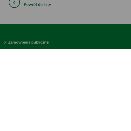
Powrót do listy
Zamówienia publiczne
Oferty pracy w ZUS
Praktyki i staże w ZUS
Konkursy ofert
Mienie zbędne
Mapa serwisu
Deklaracja dostępności
Ustawienia plików cookies