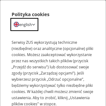
Polityka cookies
english
Menu
Search
Serwisy ZUS wykorzystują techniczne
(niezbędne) oraz analityczne (opcjonalne) pliki
cookies. Możesz zaakceptować wykorzystanie
Szkolenia
przez nas wszystkich takich plików (przycisk
„Przejdź do serwisu”) lub dostosować swoje
zgody (przycisk „Zarządzaj opcjami”). Jeśli
wybierzesz przycisk „Odrzuć opcjonalne”,
będziemy wykorzystywać tylko niezbędne pliki
cookies. W każdej chwili możesz zmienić swoje
Zaproś ZUS do siebie: Aktywni 50+
ustawienia. Aby to zrobić, kliknij „Ustawienia
plików cookies” w stopce.