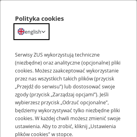
Polityka cookies
english
Menu
Search
Serwisy ZUS wykorzystują techniczne
(niezbędne) oraz analityczne (opcjonalne) pliki
cookies. Możesz zaakceptować wykorzystanie
Szkolenia
przez nas wszystkich takich plików (przycisk
„Przejdź do serwisu”) lub dostosować swoje
zgody (przycisk „Zarządzaj opcjami”). Jeśli
wybierzesz przycisk „Odrzuć opcjonalne”,
będziemy wykorzystywać tylko niezbędne pliki
cookies. W każdej chwili możesz zmienić swoje
Zaproś ZUS do siebie: Aktywni 50+
ustawienia. Aby to zrobić, kliknij „Ustawienia
plików cookies” w stopce.