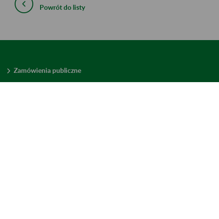
Powrót do listy
Zamówienia publiczne
Oferty pracy w ZUS
Praktyki i staże w ZUS
Konkursy ofert
Mienie zbędne
Mapa serwisu
Deklaracja dostępności
Ustawienia plików cookies