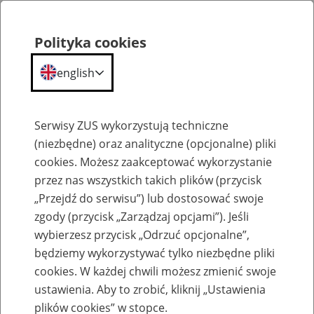
Polityka cookies
english
Menu
Search
Serwisy ZUS wykorzystują techniczne
(niezbędne) oraz analityczne (opcjonalne) pliki
cookies. Możesz zaakceptować wykorzystanie
Szkolenia
przez nas wszystkich takich plików (przycisk
„Przejdź do serwisu”) lub dostosować swoje
zgody (przycisk „Zarządzaj opcjami”). Jeśli
wybierzesz przycisk „Odrzuć opcjonalne”,
będziemy wykorzystywać tylko niezbędne pliki
cookies. W każdej chwili możesz zmienić swoje
Zaproś ZUS do siebie: Aktywni 50+
ustawienia. Aby to zrobić, kliknij „Ustawienia
plików cookies” w stopce.