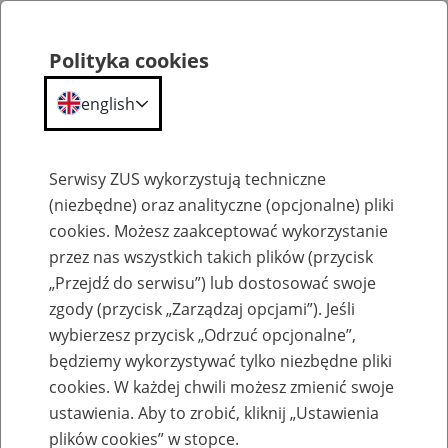
Polityka cookies
english
Menu
Search
Serwisy ZUS wykorzystują techniczne
(niezbędne) oraz analityczne (opcjonalne) pliki
cookies. Możesz zaakceptować wykorzystanie
Szkolenia
przez nas wszystkich takich plików (przycisk
„Przejdź do serwisu”) lub dostosować swoje
zgody (przycisk „Zarządzaj opcjami”). Jeśli
wybierzesz przycisk „Odrzuć opcjonalne”,
będziemy wykorzystywać tylko niezbędne pliki
cookies. W każdej chwili możesz zmienić swoje
Zaproś ZUS do siebie: Aktywni 50+
ustawienia. Aby to zrobić, kliknij „Ustawienia
plików cookies” w stopce.