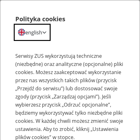
Polityka cookies
english
Menu
Search
Serwisy ZUS wykorzystują techniczne
(niezbędne) oraz analityczne (opcjonalne) pliki
cookies. Możesz zaakceptować wykorzystanie
Szkolenia
przez nas wszystkich takich plików (przycisk
„Przejdź do serwisu”) lub dostosować swoje
zgody (przycisk „Zarządzaj opcjami”). Jeśli
wybierzesz przycisk „Odrzuć opcjonalne”,
będziemy wykorzystywać tylko niezbędne pliki
cookies. W każdej chwili możesz zmienić swoje
Zaproś ZUS do siebie: Aktywni 50+
ustawienia. Aby to zrobić, kliknij „Ustawienia
plików cookies” w stopce.