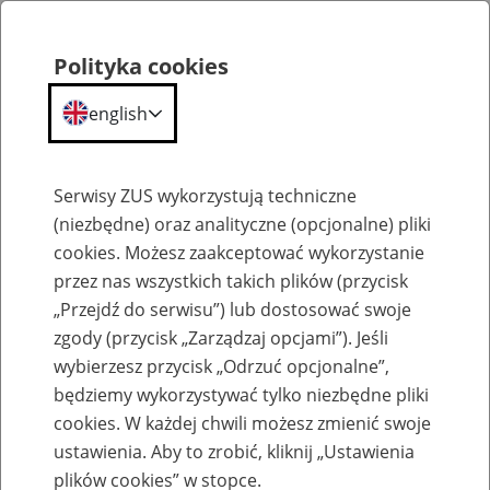
Polityka cookies
english
Menu
Search
Serwisy ZUS wykorzystują techniczne
(niezbędne) oraz analityczne (opcjonalne) pliki
cookies. Możesz zaakceptować wykorzystanie
Szkolenia
przez nas wszystkich takich plików (przycisk
„Przejdź do serwisu”) lub dostosować swoje
zgody (przycisk „Zarządzaj opcjami”). Jeśli
wybierzesz przycisk „Odrzuć opcjonalne”,
będziemy wykorzystywać tylko niezbędne pliki
cookies. W każdej chwili możesz zmienić swoje
Zaproś ZUS do siebie: Aktywni 50+
ustawienia. Aby to zrobić, kliknij „Ustawienia
plików cookies” w stopce.