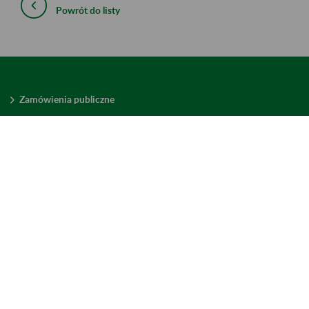
Powrót do listy
Zamówienia publiczne
Oferty pracy w ZUS
Praktyki i staże w ZUS
Konkursy ofert
Mienie zbędne
Mapa serwisu
Deklaracja dostępności
Ustawienia plików cookies