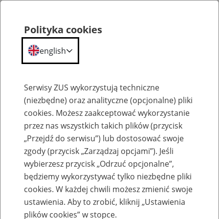
Polityka cookies
english
Menu
Search
Serwisy ZUS wykorzystują techniczne
(niezbędne) oraz analityczne (opcjonalne) pliki
cookies. Możesz zaakceptować wykorzystanie
Szkolenia
przez nas wszystkich takich plików (przycisk
„Przejdź do serwisu”) lub dostosować swoje
zgody (przycisk „Zarządzaj opcjami”). Jeśli
wybierzesz przycisk „Odrzuć opcjonalne”,
będziemy wykorzystywać tylko niezbędne pliki
cookies. W każdej chwili możesz zmienić swoje
Zaproś ZUS do siebie: Aktywni 50+
ustawienia. Aby to zrobić, kliknij „Ustawienia
plików cookies” w stopce.