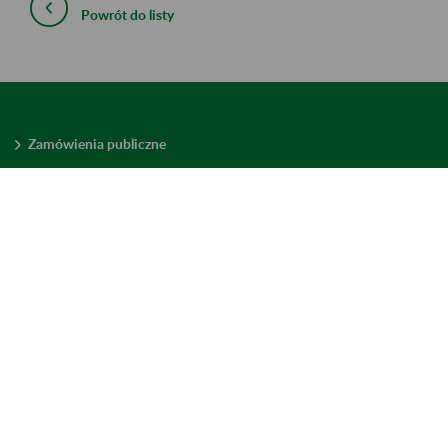
Powrót do listy
Zamówienia publiczne
Oferty pracy w ZUS
Praktyki i staże w ZUS
Konkursy ofert
Mienie zbędne
Mapa serwisu
Deklaracja dostępności
Ustawienia plików cookies