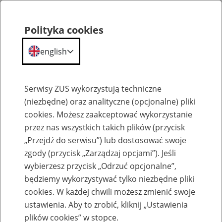
Polityka cookies
english
Menu
Search
Serwisy ZUS wykorzystują techniczne
(niezbędne) oraz analityczne (opcjonalne) pliki
cookies. Możesz zaakceptować wykorzystanie
Szkolenia
przez nas wszystkich takich plików (przycisk
„Przejdź do serwisu”) lub dostosować swoje
zgody (przycisk „Zarządzaj opcjami”). Jeśli
wybierzesz przycisk „Odrzuć opcjonalne”,
będziemy wykorzystywać tylko niezbędne pliki
cookies. W każdej chwili możesz zmienić swoje
Zaproś ZUS do siebie: Aktywni 50+
ustawienia. Aby to zrobić, kliknij „Ustawienia
plików cookies” w stopce.