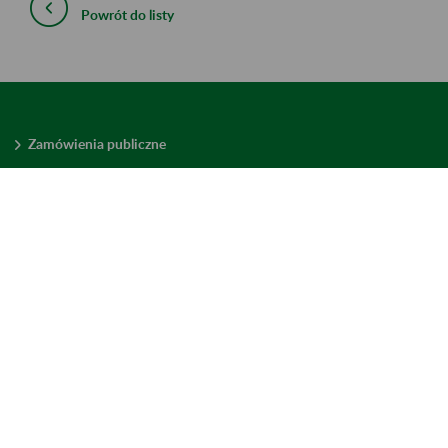
Powrót do listy
Zamówienia publiczne
Oferty pracy w ZUS
Praktyki i staże w ZUS
Konkursy ofert
Mienie zbędne
Mapa serwisu
Deklaracja dostępności
Ustawienia plików cookies