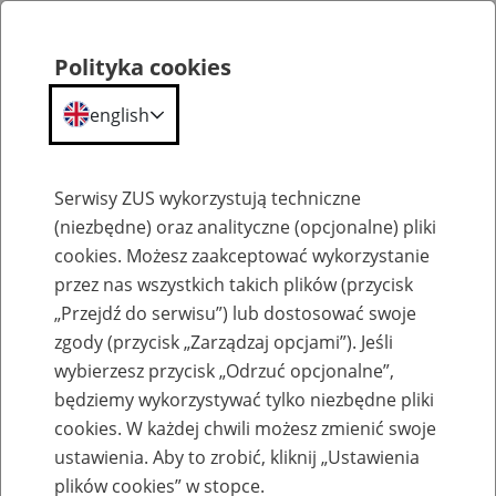
Polityka cookies
english
Menu
Search
Serwisy ZUS wykorzystują techniczne
(niezbędne) oraz analityczne (opcjonalne) pliki
cookies. Możesz zaakceptować wykorzystanie
Szkolenia
przez nas wszystkich takich plików (przycisk
„Przejdź do serwisu”) lub dostosować swoje
zgody (przycisk „Zarządzaj opcjami”). Jeśli
wybierzesz przycisk „Odrzuć opcjonalne”,
będziemy wykorzystywać tylko niezbędne pliki
cookies. W każdej chwili możesz zmienić swoje
Zaproś ZUS do siebie: Aktywni 50+
ustawienia. Aby to zrobić, kliknij „Ustawienia
plików cookies” w stopce.