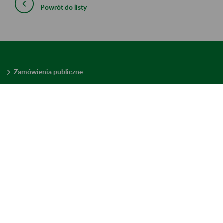
Powrót do listy
Zamówienia publiczne
Oferty pracy w ZUS
Praktyki i staże w ZUS
Konkursy ofert
Mienie zbędne
Mapa serwisu
Deklaracja dostępności
Ustawienia plików cookies