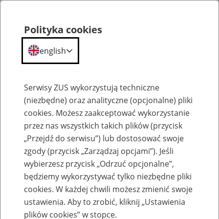
Polityka cookies
english
Menu
Search
Serwisy ZUS wykorzystują techniczne
(niezbędne) oraz analityczne (opcjonalne) pliki
cookies. Możesz zaakceptować wykorzystanie
Szkolenia
przez nas wszystkich takich plików (przycisk
„Przejdź do serwisu”) lub dostosować swoje
zgody (przycisk „Zarządzaj opcjami”). Jeśli
wybierzesz przycisk „Odrzuć opcjonalne”,
będziemy wykorzystywać tylko niezbędne pliki
cookies. W każdej chwili możesz zmienić swoje
Zaproś ZUS do siebie: Aktywni 50+
ustawienia. Aby to zrobić, kliknij „Ustawienia
plików cookies” w stopce.