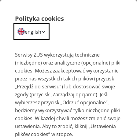
Polityka cookies
english
Menu
Search
Serwisy ZUS wykorzystują techniczne
(niezbędne) oraz analityczne (opcjonalne) pliki
cookies. Możesz zaakceptować wykorzystanie
Szkolenia
przez nas wszystkich takich plików (przycisk
„Przejdź do serwisu”) lub dostosować swoje
zgody (przycisk „Zarządzaj opcjami”). Jeśli
wybierzesz przycisk „Odrzuć opcjonalne”,
będziemy wykorzystywać tylko niezbędne pliki
cookies. W każdej chwili możesz zmienić swoje
Zaproś ZUS do siebie: Aktywni 50+
ustawienia. Aby to zrobić, kliknij „Ustawienia
plików cookies” w stopce.