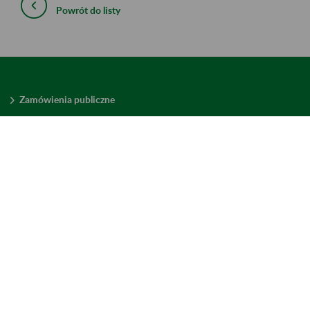
Powrót do listy
Zamówienia publiczne
Oferty pracy w ZUS
Praktyki i staże w ZUS
Konkursy ofert
Mienie zbędne
Mapa serwisu
Deklaracja dostępności
Ustawienia plików cookies