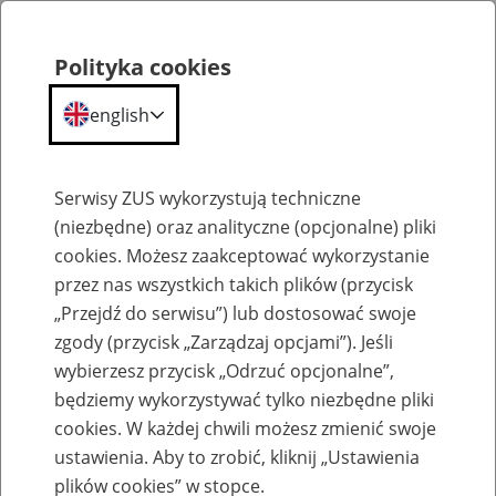
Polityka cookies
english
Menu
Search
Serwisy ZUS wykorzystują techniczne
(niezbędne) oraz analityczne (opcjonalne) pliki
cookies. Możesz zaakceptować wykorzystanie
Szkolenia
przez nas wszystkich takich plików (przycisk
„Przejdź do serwisu”) lub dostosować swoje
zgody (przycisk „Zarządzaj opcjami”). Jeśli
wybierzesz przycisk „Odrzuć opcjonalne”,
będziemy wykorzystywać tylko niezbędne pliki
cookies. W każdej chwili możesz zmienić swoje
Zaproś ZUS do siebie: Aktywni 50+
ustawienia. Aby to zrobić, kliknij „Ustawienia
plików cookies” w stopce.