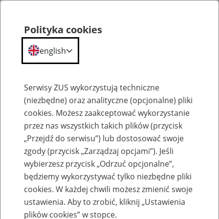
Polityka cookies
english
Menu
Search
Serwisy ZUS wykorzystują techniczne
(niezbędne) oraz analityczne (opcjonalne) pliki
cookies. Możesz zaakceptować wykorzystanie
Szkolenia
przez nas wszystkich takich plików (przycisk
„Przejdź do serwisu”) lub dostosować swoje
zgody (przycisk „Zarządzaj opcjami”). Jeśli
wybierzesz przycisk „Odrzuć opcjonalne”,
będziemy wykorzystywać tylko niezbędne pliki
cookies. W każdej chwili możesz zmienić swoje
Zaproś ZUS do siebie: Aktywni 50+
ustawienia. Aby to zrobić, kliknij „Ustawienia
plików cookies” w stopce.