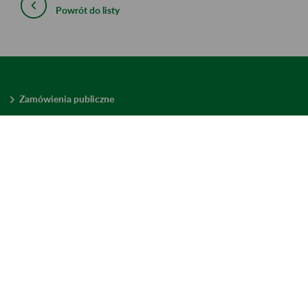
Powrót do listy
Zamówienia publiczne
Oferty pracy w ZUS
Praktyki i staże w ZUS
Konkursy ofert
Mienie zbędne
Mapa serwisu
Deklaracja dostępności
Ustawienia plików cookies