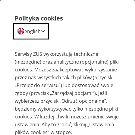
Polityka cookies
english
Menu
Search
Serwisy ZUS wykorzystują techniczne
(niezbędne) oraz analityczne (opcjonalne) pliki
cookies. Możesz zaakceptować wykorzystanie
Szkolenia
przez nas wszystkich takich plików (przycisk
„Przejdź do serwisu”) lub dostosować swoje
zgody (przycisk „Zarządzaj opcjami”). Jeśli
wybierzesz przycisk „Odrzuć opcjonalne”,
będziemy wykorzystywać tylko niezbędne pliki
cookies. W każdej chwili możesz zmienić swoje
Zaproś ZUS do siebie: Aktywni 50+
ustawienia. Aby to zrobić, kliknij „Ustawienia
plików cookies” w stopce.