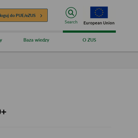
loguj do
PUE/eZUS
Search
y
Baza wiedzy
O ZUS
0+