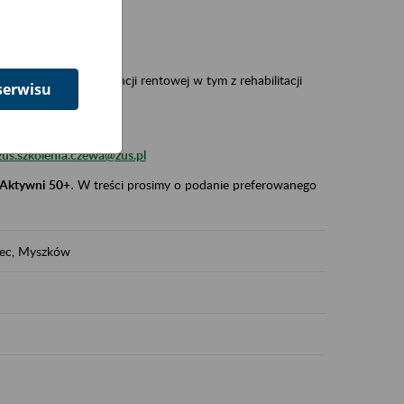
 w Polsce,
 wypadkowej i prewencji rentowej w tym z rehabilitacji
serwisu
zus.szkolenia.czewa@zus.pl
 Aktywni 50+
.
W treści prosimy o podanie preferowanego
iec, Myszków