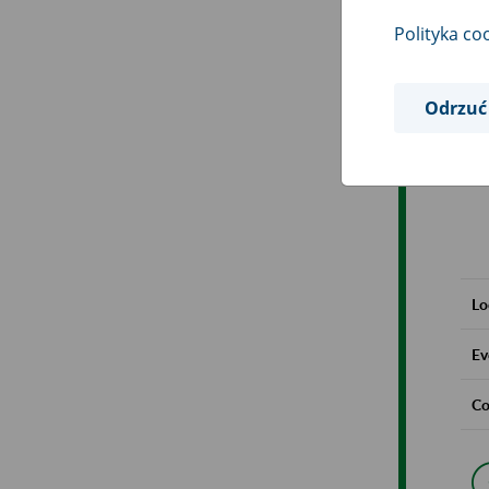
Polityka co
Odrzuć
Lo
Ev
Co