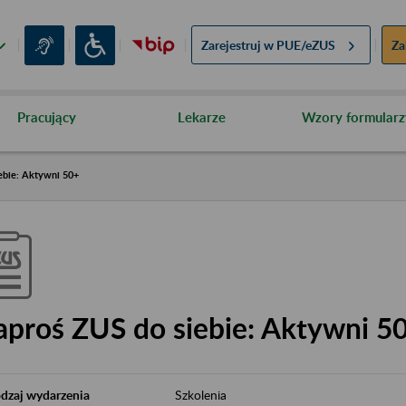
Zarejestruj w
PUE/eZUS
Za
Pracujący
Lekarze
Wzory formularz
ebie: Aktywni 50+
aproś ZUS do siebie: Aktywni 5
dzaj wydarzenia
Szkolenia