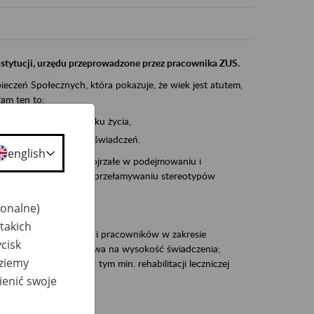
instytucji, urzędu przeprowadzone przez pracownika ZUS.
eczeń Społecznych, która pokazuje, że wiek jest atutem,
am ten to:
po pięćdziesiątym roku życia,
 kariery i przyszłych świadczeń.
english
cyjne wspiera osoby dojrzałe w podejmowaniu i
baniu o zdrowie oraz przełamywaniu stereotypów
jonalne)
takich
zacjami pracodawców i pracowników w zakresie
cisk
Polsce – tego co wpływa na wysokość świadczenia;
dziemy
prewencji rentowej w tym min. rehabilitacji leczniczej
ienić swoje
dukuje: