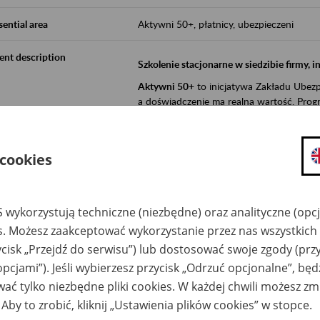
sential area
Aktywni 50+, płatnicy, ubezpieczeni
ent description
Szkolenie stacjonarne w siedzibie firmy, 
Aktywni 50+
to inicjatywa Zakładu Ubezpi
a doświadczenie ma realną wartość. Progr
promocja aktywności zawodowej osób 
zachęcanie do świadomego planowania
 cookies
ZUS przez działania informacyjne i eduka
kontynuowaniu aktywności zawodowej, d
związanych z wiekiem.
 wykorzystują techniczne (niezbędne) oraz analityczne (opc
es. Możesz zaakceptować wykorzystanie przez nas wszystkich 
Aktywni 50+
to współpraca ZUS z organi
ycisk „Przejdź do serwisu”) lub dostosować swoje zgody (przy
edukowania nt. systemu emerytalnego w 
opcjami”). Jeśli wybierzesz przycisk „Odrzuć opcjonalne”, bę
działań z obszaru prewencji wypadkowej i 
realizowanej przez ZUS.
ać tylko niezbędne pliki cookies. W każdej chwili możesz zm
 Aby to zrobić, kliknij „Ustawienia plików cookies” w stopce.
W ramach inicjatywy Aktywni 50+, ZUS e