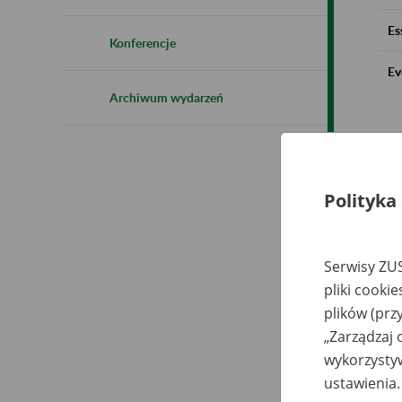
Es
Konferencje
Ev
Archiwum wydarzeń
Polityka
Serwisy ZUS
pliki cooki
plików (prz
„Zarządzaj 
wykorzystyw
ustawienia.