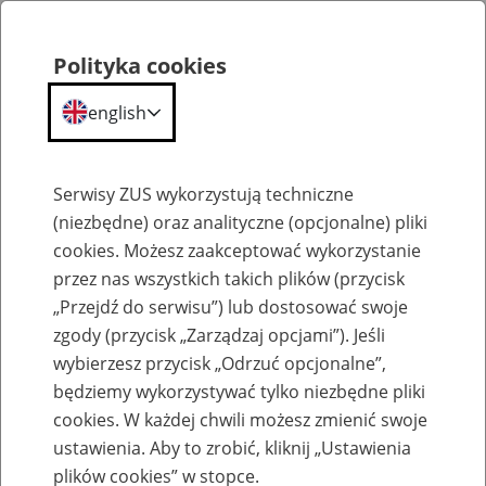
Polityka cookies
english
Menu
Search
Serwisy ZUS wykorzystują techniczne
(niezbędne) oraz analityczne (opcjonalne) pliki
cookies. Możesz zaakceptować wykorzystanie
Szkolenia
przez nas wszystkich takich plików (przycisk
„Przejdź do serwisu”) lub dostosować swoje
zgody (przycisk „Zarządzaj opcjami”). Jeśli
wybierzesz przycisk „Odrzuć opcjonalne”,
będziemy wykorzystywać tylko niezbędne pliki
cookies. W każdej chwili możesz zmienić swoje
Zaproś ZUS do siebie: Aktywni 50+
ustawienia. Aby to zrobić, kliknij „Ustawienia
plików cookies” w stopce.