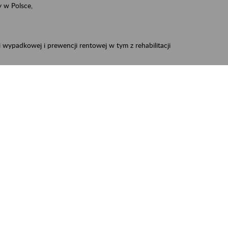
 w Polsce,
 wypadkowej i prewencji rentowej w tym z rehabilitacji
zus.szkolenia.czewa@zus.pl
 Aktywni 50+
.
W treści prosimy o podanie preferowanego
iec, Myszków