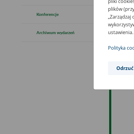
pliki cooki
plików (prz
Es
Konferencje
„Zarządzaj 
wykorzystyw
Ev
ustawienia.
Archiwum wydarzeń
Polityka co
Odrzuć