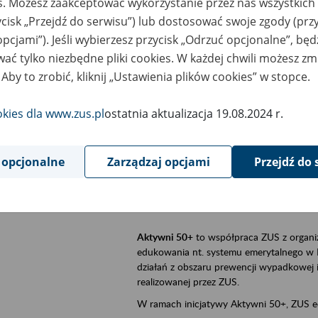
es. Możesz zaakceptować wykorzystanie przez nas wszystkich 
ycisk „Przejdź do serwisu”) lub dostosować swoje zgody (przy
sential area
Aktywni 50+, płatnicy, ubezpieczeni
opcjami”). Jeśli wybierzesz przycisk „Odrzuć opcjonalne”, bę
ać tylko niezbędne pliki cookies. W każdej chwili możesz zm
ent description
Szkolenie stacjonarne w siedzibie firmy, 
 Aby to zrobić, kliknij „Ustawienia plików cookies” w stopce.
Aktywni 50+
to inicjatywa Zakładu Ubezpi
a doświadczenie ma realną wartość. Progr
okies dla www.zus.pl
ostatnia aktualizacja 19.08.2024 r.
promocja aktywności zawodowej osób 
zachęcanie do świadomego planowania
 opcjonalne
Zarządzaj opcjami
Przejdź do 
ZUS przez działania informacyjne i eduka
kontynuowaniu aktywności zawodowej, d
związanych z wiekiem.
Aktywni 50+
to współpraca ZUS z organi
edukowania nt. systemu emerytalnego w 
działań z obszaru prewencji wypadkowej i 
realizowanej przez ZUS.
W ramach inicjatywy Aktywni 50+, ZUS e