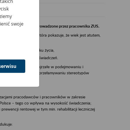
takich
cisk
dziemy
ienić swoje
instytucji, urzędu przeprowadzone przez pracownika ZUS.
eczeń Społecznych, która pokazuje, że wiek jest atutem,
am ten to:
po pięćdziesiątym roku życia,
 kariery i przyszłych świadczeń.
serwisu
cyjne wspiera osoby dojrzałe w podejmowaniu i
baniu o zdrowie oraz przełamywaniu stereotypów
zacjami pracodawców i pracowników w zakresie
Polsce – tego co wpływa na wysokość świadczenia;
prewencji rentowej w tym min. rehabilitacji leczniczej
dukuje: