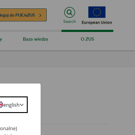
loguj do
PUE/eZUS
Search
y
Baza wiedzy
O ZUS
english
0+
jonalne)