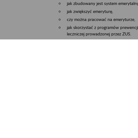
jak zbudowany jest system emerytalny
jak zwiększyć emeryturę,
czy można pracować na emeryturze,
jak skorzystać z programów prewencji
leczniczej prowadzonej przez ZUS.
Zgłoszenie przyjmujemy na adres e-mail:
Temat wiadomości:
Zaproś ZUS do siebie:
terminu oraz miejsca spotkania.
cality
Częstochowa, Kłobuck, Koniecpol, Lublin
ent term
2026.03.30
-
2026.12.31
ntact
zus.szkolenia.czewa@zus.pl