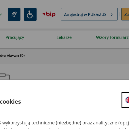
Zarejestruj w
PUE/eZUS
Za
Pracujący
Lekarze
Wzory formularz
ebie: Aktywni 50+
 cookies
aproś ZUS do siebie: Aktywni 5
 wykorzystują techniczne (niezbędne) oraz analityczne (opc
dzaj wydarzenia
Szkolenia