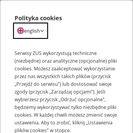
Polityka cookies
english
Menu
Search
Serwisy ZUS wykorzystują techniczne
(niezbędne) oraz analityczne (opcjonalne) pliki
cookies. Możesz zaakceptować wykorzystanie
Szkolenia
przez nas wszystkich takich plików (przycisk
„Przejdź do serwisu”) lub dostosować swoje
zgody (przycisk „Zarządzaj opcjami”). Jeśli
wybierzesz przycisk „Odrzuć opcjonalne”,
będziemy wykorzystywać tylko niezbędne pliki
cookies. W każdej chwili możesz zmienić swoje
Zaproś ZUS do siebie: Aktywni 50+
ustawienia. Aby to zrobić, kliknij „Ustawienia
plików cookies” w stopce.