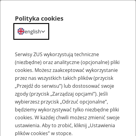
Polityka cookies
english
Menu
Search
Serwisy ZUS wykorzystują techniczne
(niezbędne) oraz analityczne (opcjonalne) pliki
cookies. Możesz zaakceptować wykorzystanie
Szkolenia
przez nas wszystkich takich plików (przycisk
„Przejdź do serwisu”) lub dostosować swoje
zgody (przycisk „Zarządzaj opcjami”). Jeśli
wybierzesz przycisk „Odrzuć opcjonalne”,
będziemy wykorzystywać tylko niezbędne pliki
cookies. W każdej chwili możesz zmienić swoje
Zaproś ZUS do siebie: Aktywni 50+
ustawienia. Aby to zrobić, kliknij „Ustawienia
plików cookies” w stopce.