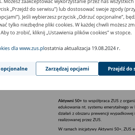
es. Możesz zaakceptować wykorzystanie przez nas wszystkich 
ycisk „Przejdź do serwisu”) lub dostosować swoje zgody (przy
sential area
Aktywni 50+, płatnicy, ubezpieczeni
opcjami”). Jeśli wybierzesz przycisk „Odrzuć opcjonalne”, bę
ać tylko niezbędne pliki cookies. W każdej chwili możesz zm
ent description
Szkolenie stacjonarne w siedzibie firmy, 
 Aby to zrobić, kliknij „Ustawienia plików cookies” w stopce.
Aktywni 50+
to inicjatywa Zakładu Ubezpi
a doświadczenie ma realną wartość. Progr
okies dla www.zus.pl
ostatnia aktualizacja 19.08.2024 r.
promocja aktywności zawodowej osób 
zachęcanie do świadomego planowania
 opcjonalne
Zarządzaj opcjami
Przejdź do 
ZUS przez działania informacyjne i eduka
kontynuowaniu aktywności zawodowej, d
związanych z wiekiem.
Aktywni 50+
to współpraca ZUS z organi
edukowania nt. systemu emerytalnego w 
działań z obszaru prewencji wypadkowej i 
realizowanej przez ZUS.
W ramach inicjatywy Aktywni 50+, ZUS e