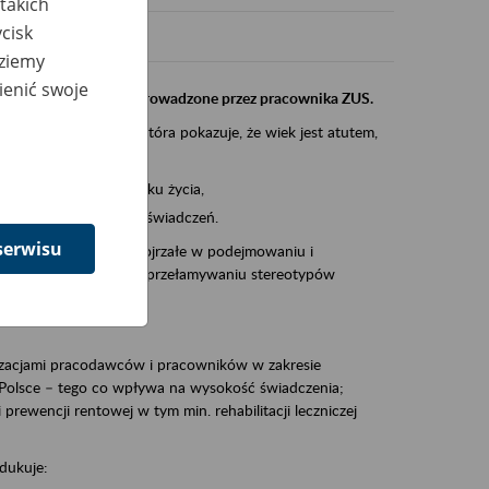
takich
cisk
dziemy
ienić swoje
instytucji, urzędu przeprowadzone przez pracownika ZUS.
eczeń Społecznych, która pokazuje, że wiek jest atutem,
am ten to:
po pięćdziesiątym roku życia,
 kariery i przyszłych świadczeń.
serwisu
cyjne wspiera osoby dojrzałe w podejmowaniu i
baniu o zdrowie oraz przełamywaniu stereotypów
zacjami pracodawców i pracowników w zakresie
Polsce – tego co wpływa na wysokość świadczenia;
prewencji rentowej w tym min. rehabilitacji leczniczej
dukuje: