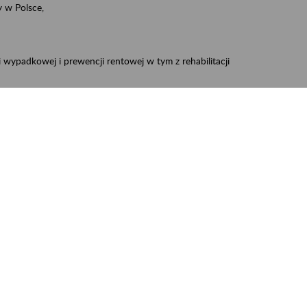
 w Polsce,
 wypadkowej i prewencji rentowej w tym z rehabilitacji
zus.szkolenia.czewa@zus.pl
 Aktywni 50+
.
W treści prosimy o podanie preferowanego
iec, Myszków