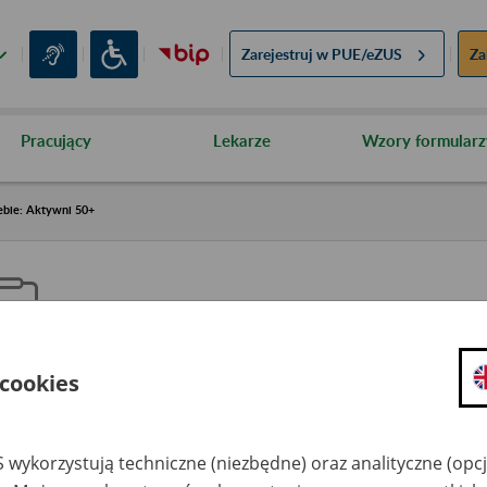
Zarejestruj w
PUE/eZUS
Za
Pracujący
Lekarze
Wzory formularz
ebie: Aktywni 50+
 cookies
aproś ZUS do siebie: Aktywni 5
 wykorzystują techniczne (niezbędne) oraz analityczne (opc
dzaj wydarzenia
Szkolenia