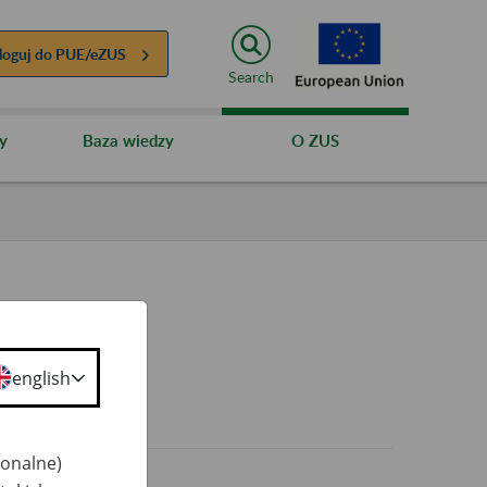
loguj do
PUE/eZUS
Search
y
Baza wiedzy
O ZUS
english
0+
jonalne)