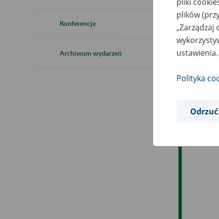
pliki cooki
plików (prz
Es
Konferencje
„Zarządzaj 
wykorzystyw
Ev
ustawienia.
Archiwum wydarzeń
Polityka co
Odrzuć