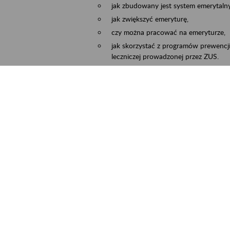
jak zbudowany jest system emerytalny
jak zwiększyć emeryturę,
czy można pracować na emeryturze,
jak skorzystać z programów prewencji
leczniczej prowadzonej przez ZUS.
Zgłoszenie przyjmujemy na adres e-mail:
Temat wiadomości:
Zaproś ZUS do siebie:
terminu oraz miejsca spotkania.
cality
Częstochowa, Kłobuck, Koniecpol, Lublin
ent term
2026.03.30
-
2026.12.31
ntact
zus.szkolenia.czewa@zus.pl