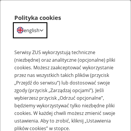
Polityka cookies
english
Menu
Search
Serwisy ZUS wykorzystują techniczne
(niezbędne) oraz analityczne (opcjonalne) pliki
cookies. Możesz zaakceptować wykorzystanie
Szkolenia
przez nas wszystkich takich plików (przycisk
„Przejdź do serwisu”) lub dostosować swoje
zgody (przycisk „Zarządzaj opcjami”). Jeśli
wybierzesz przycisk „Odrzuć opcjonalne”,
będziemy wykorzystywać tylko niezbędne pliki
cookies. W każdej chwili możesz zmienić swoje
Zaproś ZUS do siebie: Aktywni 50+
ustawienia. Aby to zrobić, kliknij „Ustawienia
plików cookies” w stopce.