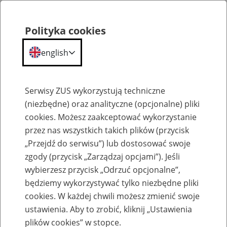
Polityka cookies
english
Menu
Search
Serwisy ZUS wykorzystują techniczne
(niezbędne) oraz analityczne (opcjonalne) pliki
cookies. Możesz zaakceptować wykorzystanie
Szkolenia
przez nas wszystkich takich plików (przycisk
„Przejdź do serwisu”) lub dostosować swoje
zgody (przycisk „Zarządzaj opcjami”). Jeśli
wybierzesz przycisk „Odrzuć opcjonalne”,
będziemy wykorzystywać tylko niezbędne pliki
cookies. W każdej chwili możesz zmienić swoje
Zaproś ZUS do siebie: Aktywni 50+
ustawienia. Aby to zrobić, kliknij „Ustawienia
plików cookies” w stopce.