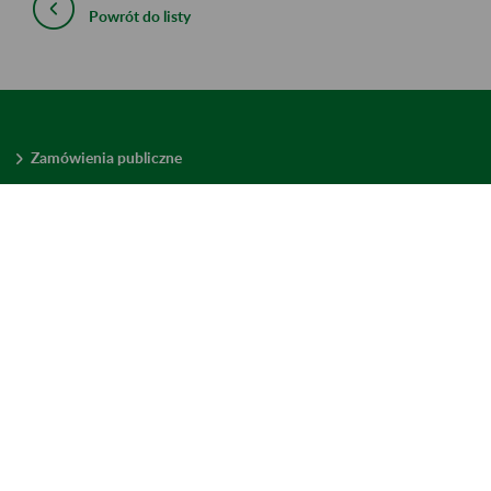
Powrót do listy
Zamówienia publiczne
Oferty pracy w ZUS
Praktyki i staże w ZUS
Konkursy ofert
Mienie zbędne
Mapa serwisu
Deklaracja dostępności
Ustawienia plików cookies