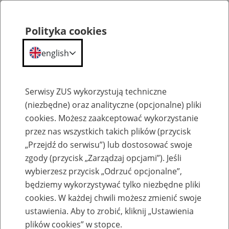
Polityka cookies
english
Menu
Search
Serwisy ZUS wykorzystują techniczne
(niezbędne) oraz analityczne (opcjonalne) pliki
cookies. Możesz zaakceptować wykorzystanie
Szkolenia
przez nas wszystkich takich plików (przycisk
„Przejdź do serwisu”) lub dostosować swoje
zgody (przycisk „Zarządzaj opcjami”). Jeśli
wybierzesz przycisk „Odrzuć opcjonalne”,
będziemy wykorzystywać tylko niezbędne pliki
cookies. W każdej chwili możesz zmienić swoje
Zaproś ZUS do siebie: Aktywni 50+
ustawienia. Aby to zrobić, kliknij „Ustawienia
plików cookies” w stopce.