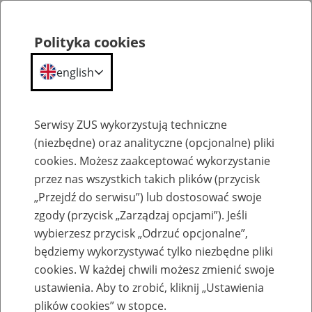
Polityka cookies
english
Menu
Search
Serwisy ZUS wykorzystują techniczne
(niezbędne) oraz analityczne (opcjonalne) pliki
cookies. Możesz zaakceptować wykorzystanie
Szkolenia
przez nas wszystkich takich plików (przycisk
„Przejdź do serwisu”) lub dostosować swoje
zgody (przycisk „Zarządzaj opcjami”). Jeśli
wybierzesz przycisk „Odrzuć opcjonalne”,
będziemy wykorzystywać tylko niezbędne pliki
cookies. W każdej chwili możesz zmienić swoje
Zaproś ZUS do siebie: Aktywni 50+
ustawienia. Aby to zrobić, kliknij „Ustawienia
plików cookies” w stopce.