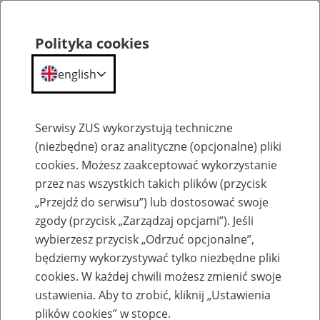
Polityka cookies
english
Menu
Search
Serwisy ZUS wykorzystują techniczne
(niezbędne) oraz analityczne (opcjonalne) pliki
cookies. Możesz zaakceptować wykorzystanie
Szkolenia
przez nas wszystkich takich plików (przycisk
„Przejdź do serwisu”) lub dostosować swoje
zgody (przycisk „Zarządzaj opcjami”). Jeśli
wybierzesz przycisk „Odrzuć opcjonalne”,
będziemy wykorzystywać tylko niezbędne pliki
cookies. W każdej chwili możesz zmienić swoje
Zaproś ZUS do siebie: Aktywni 50+
ustawienia. Aby to zrobić, kliknij „Ustawienia
plików cookies” w stopce.