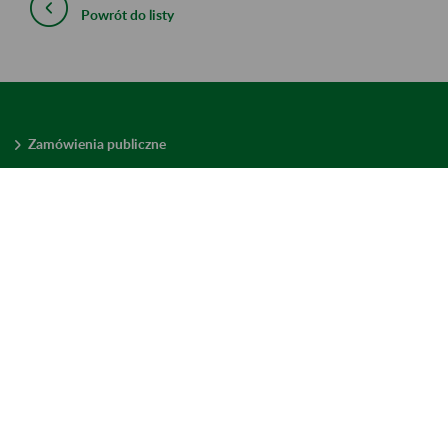
Powrót do listy
Zamówienia publiczne
Oferty pracy w ZUS
Praktyki i staże w ZUS
Konkursy ofert
Mienie zbędne
Mapa serwisu
Deklaracja dostępności
Ustawienia plików cookies