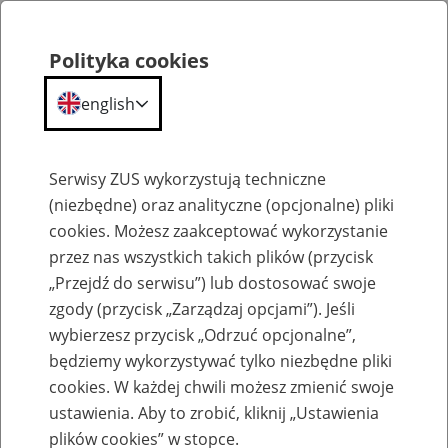
Polityka cookies
english
Menu
Search
Serwisy ZUS wykorzystują techniczne
(niezbędne) oraz analityczne (opcjonalne) pliki
cookies. Możesz zaakceptować wykorzystanie
Szkolenia
przez nas wszystkich takich plików (przycisk
„Przejdź do serwisu”) lub dostosować swoje
zgody (przycisk „Zarządzaj opcjami”). Jeśli
wybierzesz przycisk „Odrzuć opcjonalne”,
będziemy wykorzystywać tylko niezbędne pliki
cookies. W każdej chwili możesz zmienić swoje
Zaproś ZUS do siebie: Aktywni 50+
ustawienia. Aby to zrobić, kliknij „Ustawienia
plików cookies” w stopce.