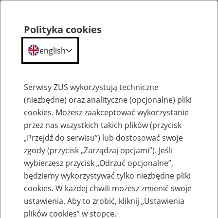
Polityka cookies
english
Menu
Search
Serwisy ZUS wykorzystują techniczne
(niezbędne) oraz analityczne (opcjonalne) pliki
cookies. Możesz zaakceptować wykorzystanie
Szkolenia
przez nas wszystkich takich plików (przycisk
„Przejdź do serwisu”) lub dostosować swoje
zgody (przycisk „Zarządzaj opcjami”). Jeśli
wybierzesz przycisk „Odrzuć opcjonalne”,
będziemy wykorzystywać tylko niezbędne pliki
cookies. W każdej chwili możesz zmienić swoje
Zaproś ZUS do siebie: Aktywni 50+
ustawienia. Aby to zrobić, kliknij „Ustawienia
plików cookies” w stopce.