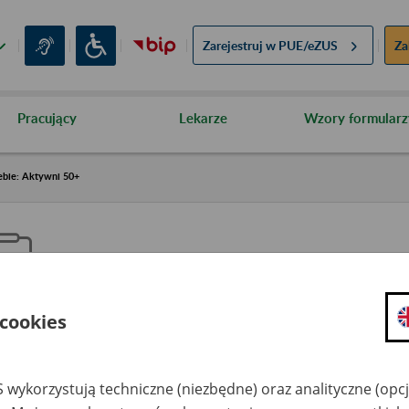
Zarejestruj w
PUE/eZUS
Za
Pracujący
Lekarze
Wzory formularz
ebie: Aktywni 50+
 cookies
aproś ZUS do siebie: Aktywni 5
 wykorzystują techniczne (niezbędne) oraz analityczne (opc
dzaj wydarzenia
Szkolenia