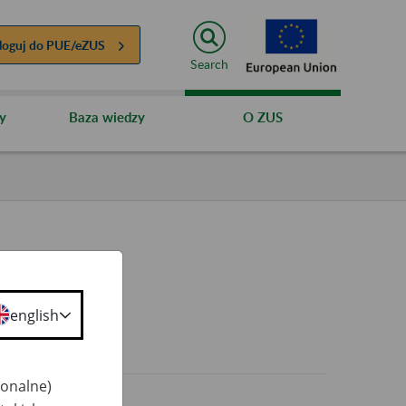
loguj do
PUE/eZUS
Search
y
Baza wiedzy
O ZUS
english
0+
jonalne)