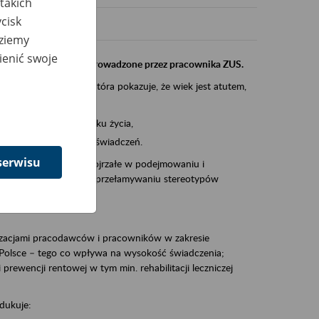
takich
cisk
dziemy
ienić swoje
instytucji, urzędu przeprowadzone przez pracownika ZUS.
eczeń Społecznych, która pokazuje, że wiek jest atutem,
am ten to:
po pięćdziesiątym roku życia,
 kariery i przyszłych świadczeń.
serwisu
cyjne wspiera osoby dojrzałe w podejmowaniu i
baniu o zdrowie oraz przełamywaniu stereotypów
zacjami pracodawców i pracowników w zakresie
Polsce – tego co wpływa na wysokość świadczenia;
prewencji rentowej w tym min. rehabilitacji leczniczej
dukuje: