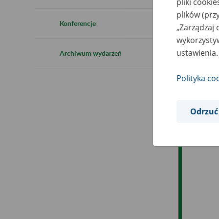
pliki cooki
plików (prz
Es
Konferencje
„Zarządzaj 
wykorzystyw
Ev
ustawienia.
Archiwum wydarzeń
Polityka co
Odrzuć