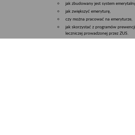
jak zbudowany jest system emerytalny
jak zwiększyć emeryturę,
czy można pracować na emeryturze,
jak skorzystać z programów prewencji
leczniczej prowadzonej przez ZUS.
Zgłoszenie przyjmujemy na adres e-mail:
Temat wiadomości:
Zaproś ZUS do siebie:
terminu oraz miejsca spotkania.
cality
Częstochowa, Kłobuck, Koniecpol, Lublin
ent term
2026.03.30
-
2026.12.31
ntact
zus.szkolenia.czewa@zus.pl