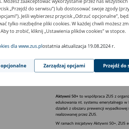
es. Możesz zaakceptować wykorzystanie przez nas wszystkich 
ycisk „Przejdź do serwisu”) lub dostosować swoje zgody (przy
sential area
Aktywni 50+, płatnicy, ubezpieczeni
opcjami”). Jeśli wybierzesz przycisk „Odrzuć opcjonalne”, bę
ać tylko niezbędne pliki cookies. W każdej chwili możesz zm
ent description
Szkolenie stacjonarne w siedzibie firmy, 
 Aby to zrobić, kliknij „Ustawienia plików cookies” w stopce.
Aktywni 50+
to inicjatywa Zakładu Ubezpi
a doświadczenie ma realną wartość. Progr
okies dla www.zus.pl
ostatnia aktualizacja 19.08.2024 r.
promocja aktywności zawodowej osób 
zachęcanie do świadomego planowania
 opcjonalne
Zarządzaj opcjami
Przejdź do 
ZUS przez działania informacyjne i eduka
kontynuowaniu aktywności zawodowej, d
związanych z wiekiem.
Aktywni 50+
to współpraca ZUS z organi
edukowania nt. systemu emerytalnego w 
działań z obszaru prewencji wypadkowej i 
realizowanej przez ZUS.
W ramach inicjatywy Aktywni 50+, ZUS e