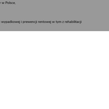
 w Polsce,
 wypadkowej i prewencji rentowej w tym z rehabilitacji
zus.szkolenia.czewa@zus.pl
 Aktywni 50+
.
W treści prosimy o podanie preferowanego
iec, Myszków