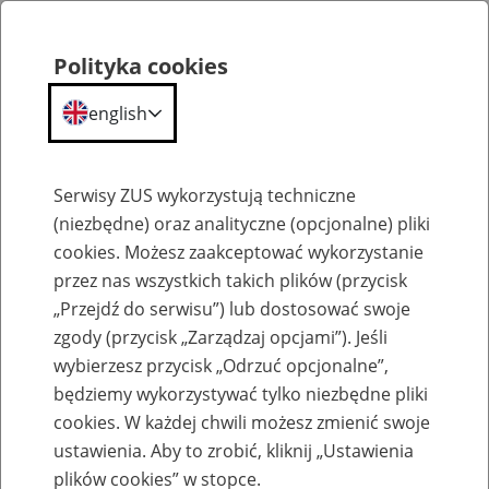
Polityka cookies
english
Menu
Search
Serwisy ZUS wykorzystują techniczne
(niezbędne) oraz analityczne (opcjonalne) pliki
cookies. Możesz zaakceptować wykorzystanie
Szkolenia
przez nas wszystkich takich plików (przycisk
„Przejdź do serwisu”) lub dostosować swoje
zgody (przycisk „Zarządzaj opcjami”). Jeśli
wybierzesz przycisk „Odrzuć opcjonalne”,
będziemy wykorzystywać tylko niezbędne pliki
cookies. W każdej chwili możesz zmienić swoje
Zaproś ZUS do siebie: Aktywni 50+
ustawienia. Aby to zrobić, kliknij „Ustawienia
plików cookies” w stopce.