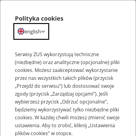
Polityka cookies
english
Menu
Search
Serwisy ZUS wykorzystują techniczne
(niezbędne) oraz analityczne (opcjonalne) pliki
cookies. Możesz zaakceptować wykorzystanie
Szkolenia
przez nas wszystkich takich plików (przycisk
„Przejdź do serwisu”) lub dostosować swoje
zgody (przycisk „Zarządzaj opcjami”). Jeśli
wybierzesz przycisk „Odrzuć opcjonalne”,
będziemy wykorzystywać tylko niezbędne pliki
cookies. W każdej chwili możesz zmienić swoje
Zaproś ZUS do siebie: Aktywni 50+
ustawienia. Aby to zrobić, kliknij „Ustawienia
plików cookies” w stopce.