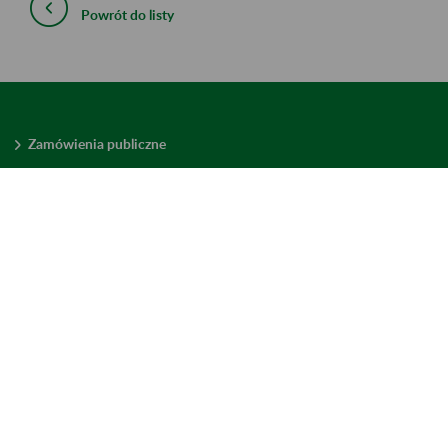
Powrót do listy
Zamówienia publiczne
Oferty pracy w ZUS
Praktyki i staże w ZUS
Konkursy ofert
Mienie zbędne
Mapa serwisu
Deklaracja dostępności
Ustawienia plików cookies