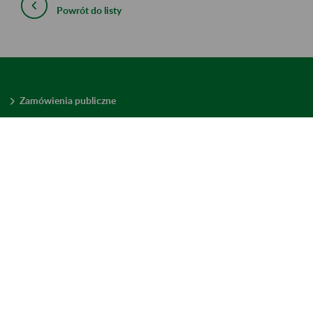
Powrót do listy
Zamówienia publiczne
Oferty pracy w ZUS
Praktyki i staże w ZUS
Konkursy ofert
Mienie zbędne
Mapa serwisu
Deklaracja dostępności
Ustawienia plików cookies