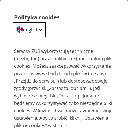
Polityka cookies
english
Menu
Search
Serwisy ZUS wykorzystują techniczne
(niezbędne) oraz analityczne (opcjonalne) pliki
cookies. Możesz zaakceptować wykorzystanie
Szkolenia
przez nas wszystkich takich plików (przycisk
„Przejdź do serwisu”) lub dostosować swoje
zgody (przycisk „Zarządzaj opcjami”). Jeśli
wybierzesz przycisk „Odrzuć opcjonalne”,
będziemy wykorzystywać tylko niezbędne pliki
cookies. W każdej chwili możesz zmienić swoje
Zaproś ZUS do siebie: Aktywni 50+
ustawienia. Aby to zrobić, kliknij „Ustawienia
plików cookies” w stopce.