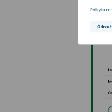
Polityka co
Odrzuć
Lo
Ev
Co