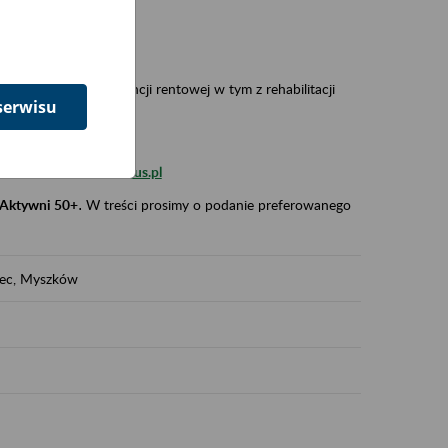
 w Polsce,
 wypadkowej i prewencji rentowej w tym z rehabilitacji
serwisu
zus.szkolenia.czewa@zus.pl
 Aktywni 50+
.
W treści prosimy o podanie preferowanego
iec, Myszków