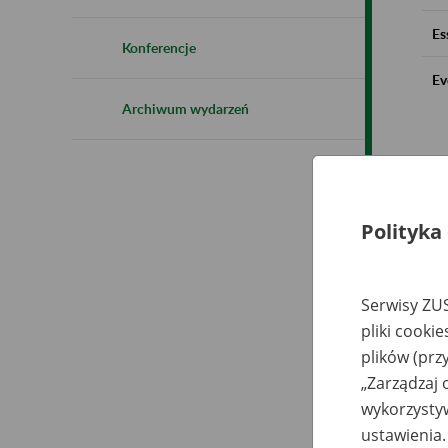
Es
Konferencje
Ev
Archiwum wydarzeń
Polityka
Serwisy ZUS
pliki cooki
plików (prz
„Zarządzaj 
wykorzystyw
ustawienia.