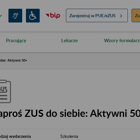
Zarejestruj w
PUE/eZUS
Za
Pracujący
Lekarze
Wzory formularz
ebie: Aktywni 50+
aproś ZUS do siebie: Aktywni 5
dzaj wydarzenia
Szkolenia