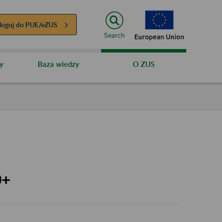
loguj do
PUE/eZUS
Search
y
Baza wiedzy
O ZUS
0+