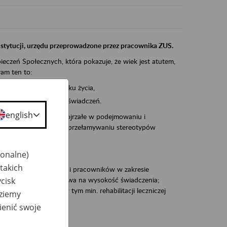
instytucji, urzędu przeprowadzone przez pracownika ZUS.
eczeń Społecznych, która pokazuje, że wiek jest atutem,
am ten to:
po pięćdziesiątym roku życia,
 kariery i przyszłych świadczeń.
english
cyjne wspiera osoby dojrzałe w podejmowaniu i
baniu o zdrowie oraz przełamywaniu stereotypów
jonalne)
takich
zacjami pracodawców i pracowników w zakresie
cisk
Polsce – tego co wpływa na wysokość świadczenia;
prewencji rentowej w tym min. rehabilitacji leczniczej
dziemy
ienić swoje
dukuje: