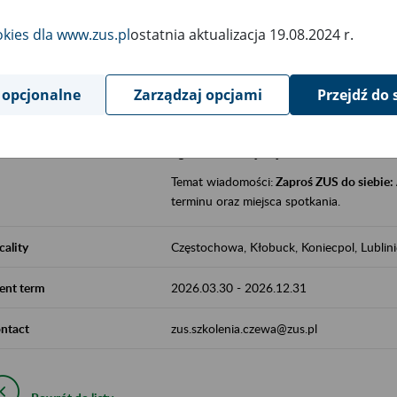
jak zbudowany jest system emerytalny
okies dla www.zus.pl
ostatnia aktualizacja 19.08.2024 r.
jak zwiększyć emeryturę,
czy można pracować na emeryturze,
jak skorzystać z programów prewencji
 opcjonalne
Zarządzaj opcjami
Przejdź do 
leczniczej prowadzonej przez ZUS.
Zgłoszenie przyjmujemy na adres e-mail:
Temat wiadomości:
Zaproś ZUS do siebie:
terminu oraz miejsca spotkania.
cality
Częstochowa, Kłobuck, Koniecpol, Lublin
ent term
2026.03.30
-
2026.12.31
ntact
zus.szkolenia.czewa@zus.pl