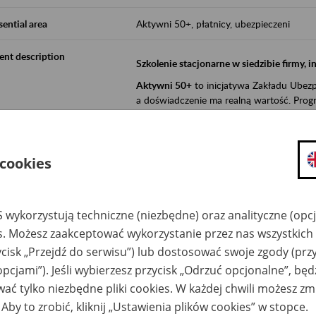
sential area
Aktywni 50+, płatnicy, ubezpieczeni
ent description
Szkolenie stacjonarne w siedzibie firmy, 
Aktywni 50+
to inicjatywa Zakładu Ubezpi
a doświadczenie ma realną wartość. Progr
promocja aktywności zawodowej osób 
zachęcanie do świadomego planowania
 cookies
ZUS przez działania informacyjne i eduka
kontynuowaniu aktywności zawodowej, d
związanych z wiekiem.
 wykorzystują techniczne (niezbędne) oraz analityczne (opc
es. Możesz zaakceptować wykorzystanie przez nas wszystkich 
Aktywni 50+
to współpraca ZUS z organi
ycisk „Przejdź do serwisu”) lub dostosować swoje zgody (przy
edukowania nt. systemu emerytalnego w 
działań z obszaru prewencji wypadkowej i 
opcjami”). Jeśli wybierzesz przycisk „Odrzuć opcjonalne”, bę
realizowanej przez ZUS.
ać tylko niezbędne pliki cookies. W każdej chwili możesz zm
W ramach inicjatywy Aktywni 50+, ZUS e
 Aby to zrobić, kliknij „Ustawienia plików cookies” w stopce.