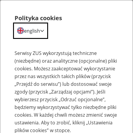
Polityka cookies
english
Menu
Search
Serwisy ZUS wykorzystują techniczne
(niezbędne) oraz analityczne (opcjonalne) pliki
cookies. Możesz zaakceptować wykorzystanie
Szkolenia
przez nas wszystkich takich plików (przycisk
„Przejdź do serwisu”) lub dostosować swoje
zgody (przycisk „Zarządzaj opcjami”). Jeśli
wybierzesz przycisk „Odrzuć opcjonalne”,
będziemy wykorzystywać tylko niezbędne pliki
cookies. W każdej chwili możesz zmienić swoje
Zaproś ZUS do siebie: Aktywni 50+
ustawienia. Aby to zrobić, kliknij „Ustawienia
plików cookies” w stopce.