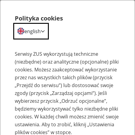
Polityka cookies
english
Menu
Search
Serwisy ZUS wykorzystują techniczne
(niezbędne) oraz analityczne (opcjonalne) pliki
cookies. Możesz zaakceptować wykorzystanie
Szkolenia
przez nas wszystkich takich plików (przycisk
„Przejdź do serwisu”) lub dostosować swoje
zgody (przycisk „Zarządzaj opcjami”). Jeśli
wybierzesz przycisk „Odrzuć opcjonalne”,
będziemy wykorzystywać tylko niezbędne pliki
cookies. W każdej chwili możesz zmienić swoje
Zaproś ZUS do siebie: Aktywni 50+
ustawienia. Aby to zrobić, kliknij „Ustawienia
plików cookies” w stopce.