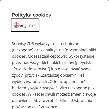
Polityka cookies
english
Menu
Search
Serwisy ZUS wykorzystują techniczne
(niezbędne) oraz analityczne (opcjonalne) pliki
cookies. Możesz zaakceptować wykorzystanie
Szkolenia
przez nas wszystkich takich plików (przycisk
„Przejdź do serwisu”) lub dostosować swoje
zgody (przycisk „Zarządzaj opcjami”). Jeśli
wybierzesz przycisk „Odrzuć opcjonalne”,
będziemy wykorzystywać tylko niezbędne pliki
cookies. W każdej chwili możesz zmienić swoje
Zaproś ZUS do siebie: Aktywni 50+
ustawienia. Aby to zrobić, kliknij „Ustawienia
plików cookies” w stopce.