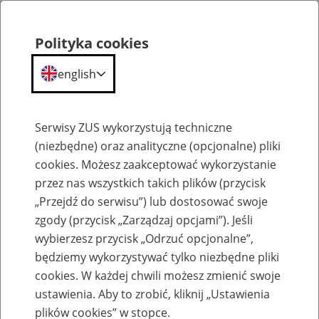
Polityka cookies
english
Menu
Search
Serwisy ZUS wykorzystują techniczne
(niezbędne) oraz analityczne (opcjonalne) pliki
cookies. Możesz zaakceptować wykorzystanie
Szkolenia
przez nas wszystkich takich plików (przycisk
„Przejdź do serwisu”) lub dostosować swoje
zgody (przycisk „Zarządzaj opcjami”). Jeśli
wybierzesz przycisk „Odrzuć opcjonalne”,
będziemy wykorzystywać tylko niezbędne pliki
cookies. W każdej chwili możesz zmienić swoje
Zaproś ZUS do siebie: Aktywni 50+
ustawienia. Aby to zrobić, kliknij „Ustawienia
plików cookies” w stopce.