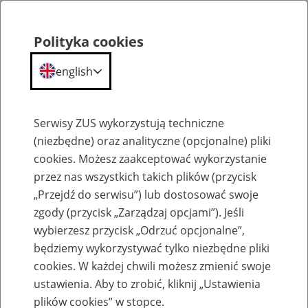
Polityka cookies
english
Menu
Search
Serwisy ZUS wykorzystują techniczne
(niezbędne) oraz analityczne (opcjonalne) pliki
cookies. Możesz zaakceptować wykorzystanie
Szkolenia
przez nas wszystkich takich plików (przycisk
„Przejdź do serwisu”) lub dostosować swoje
zgody (przycisk „Zarządzaj opcjami”). Jeśli
wybierzesz przycisk „Odrzuć opcjonalne”,
będziemy wykorzystywać tylko niezbędne pliki
cookies. W każdej chwili możesz zmienić swoje
Zaproś ZUS do siebie: Aktywni 50+
ustawienia. Aby to zrobić, kliknij „Ustawienia
plików cookies” w stopce.