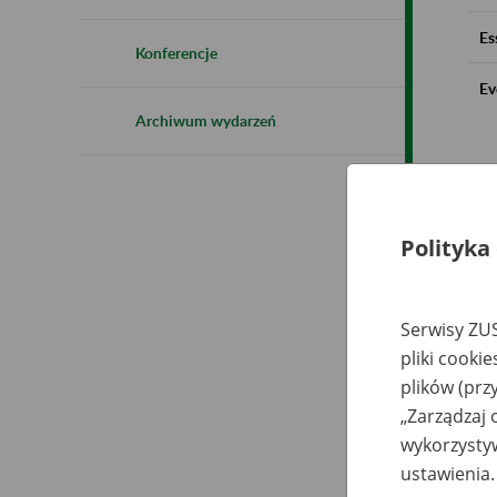
Es
Konferencje
Ev
Archiwum wydarzeń
Polityka
Serwisy ZUS
pliki cooki
plików (prz
„Zarządzaj 
wykorzystyw
ustawienia.