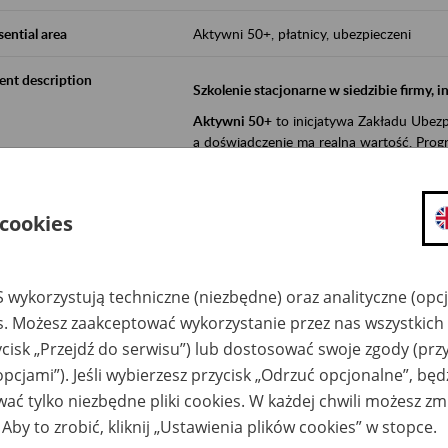
sential area
Aktywni 50+, płatnicy, ubezpieczeni
ent description
Szkolenie stacjonarne w siedzibie firmy, 
Aktywni 50+
to inicjatywa Zakładu Ubezpi
a doświadczenie ma realną wartość. Progr
promocja aktywności zawodowej osób 
zachęcanie do świadomego planowania
 cookies
ZUS przez działania informacyjne i eduka
kontynuowaniu aktywności zawodowej, d
związanych z wiekiem.
 wykorzystują techniczne (niezbędne) oraz analityczne (opc
es. Możesz zaakceptować wykorzystanie przez nas wszystkich 
Aktywni 50+
to współpraca ZUS z organi
ycisk „Przejdź do serwisu”) lub dostosować swoje zgody (przy
edukowania nt. systemu emerytalnego w 
opcjami”). Jeśli wybierzesz przycisk „Odrzuć opcjonalne”, bę
działań z obszaru prewencji wypadkowej i 
realizowanej przez ZUS.
ać tylko niezbędne pliki cookies. W każdej chwili możesz zm
 Aby to zrobić, kliknij „Ustawienia plików cookies” w stopce.
W ramach inicjatywy Aktywni 50+, ZUS e