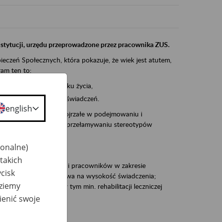
instytucji, urzędu przeprowadzone przez pracownika ZUS.
eczeń Społecznych, która pokazuje, że wiek jest atutem,
am ten to:
po pięćdziesiątym roku życia,
 kariery i przyszłych świadczeń.
english
cyjne wspiera osoby dojrzałe w podejmowaniu i
baniu o zdrowie oraz przełamywaniu stereotypów
jonalne)
takich
zacjami pracodawców i pracowników w zakresie
cisk
Polsce – tego co wpływa na wysokość świadczenia;
dziemy
prewencji rentowej w tym min. rehabilitacji leczniczej
ienić swoje
dukuje: