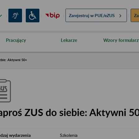
Zarejestruj w
PUE/eZUS
Za
Pracujący
Lekarze
Wzory formularz
ebie: Aktywni 50+
aproś ZUS do siebie: Aktywni 5
dzaj wydarzenia
Szkolenia