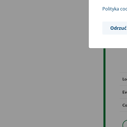
Polityka co
Odrzuć
Lo
Ev
Co