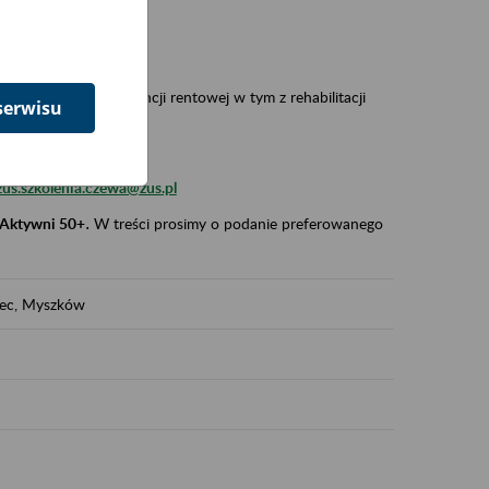
 w Polsce,
 wypadkowej i prewencji rentowej w tym z rehabilitacji
serwisu
zus.szkolenia.czewa@zus.pl
 Aktywni 50+
.
W treści prosimy o podanie preferowanego
iec, Myszków