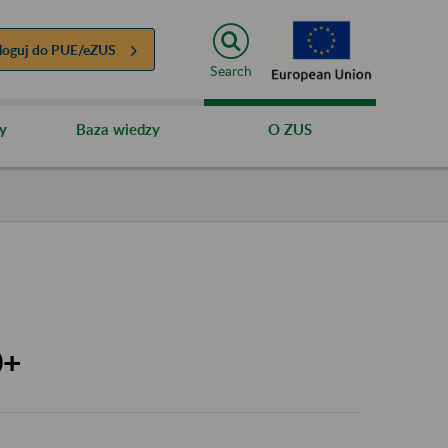
loguj do
PUE/eZUS
Search
y
Baza wiedzy
O ZUS
0+