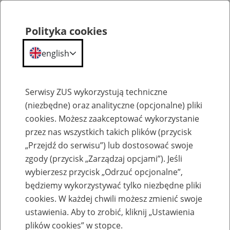
Polityka cookies
english
Menu
Search
Serwisy ZUS wykorzystują techniczne
(niezbędne) oraz analityczne (opcjonalne) pliki
cookies. Możesz zaakceptować wykorzystanie
Szkolenia
przez nas wszystkich takich plików (przycisk
„Przejdź do serwisu”) lub dostosować swoje
zgody (przycisk „Zarządzaj opcjami”). Jeśli
wybierzesz przycisk „Odrzuć opcjonalne”,
będziemy wykorzystywać tylko niezbędne pliki
cookies. W każdej chwili możesz zmienić swoje
Zaproś ZUS do siebie: Aktywni 50+
ustawienia. Aby to zrobić, kliknij „Ustawienia
plików cookies” w stopce.