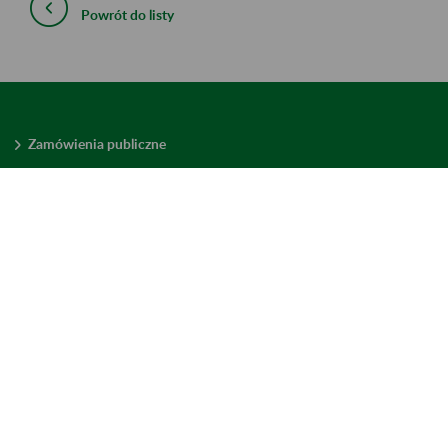
Powrót do listy
Zamówienia publiczne
Oferty pracy w ZUS
Praktyki i staże w ZUS
Konkursy ofert
Mienie zbędne
Mapa serwisu
Deklaracja dostępności
Ustawienia plików cookies