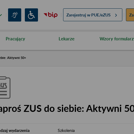
Zarejestruj w
PUE/eZUS
Za
Pracujący
Lekarze
Wzory formularz
ebie: Aktywni 50+
aproś ZUS do siebie: Aktywni 5
dzaj wydarzenia
Szkolenia