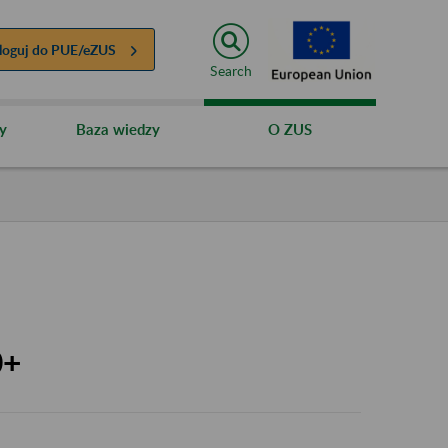
loguj do
PUE/eZUS
Search
y
Baza wiedzy
O ZUS
0+