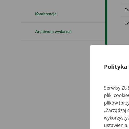
Es
Konferencje
Ev
Archiwum wydarzeń
Polityka
Serwisy ZUS
pliki cooki
plików (prz
„Zarządzaj 
wykorzystyw
ustawienia.