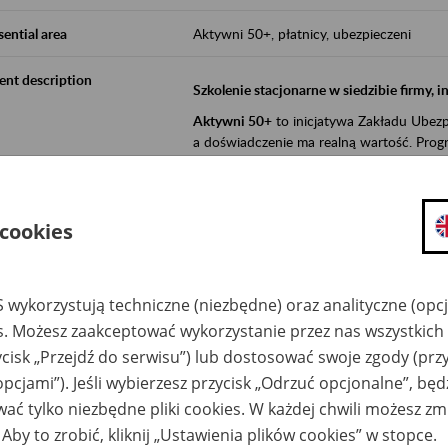
sential area
Aktywni 50+, płatnicy, ubezpieczeni
ent description
Szkolenie stacjonarne w siedzibie firmy, 
Aktywni 50+
to inicjatywa Zakładu Ubezpi
a doświadczenie ma realną wartość. Progr
promocja aktywności zawodowej osób 
zachęcanie do świadomego planowania
 cookies
ZUS przez działania informacyjne i eduka
kontynuowaniu aktywności zawodowej, d
związanych z wiekiem.
 wykorzystują techniczne (niezbędne) oraz analityczne (opc
es. Możesz zaakceptować wykorzystanie przez nas wszystkich 
Aktywni 50+
to współpraca ZUS z organi
ycisk „Przejdź do serwisu”) lub dostosować swoje zgody (przy
edukowania nt. systemu emerytalnego w 
działań z obszaru prewencji wypadkowej i 
opcjami”). Jeśli wybierzesz przycisk „Odrzuć opcjonalne”, bę
realizowanej przez ZUS.
ać tylko niezbędne pliki cookies. W każdej chwili możesz zm
W ramach inicjatywy Aktywni 50+, ZUS e
 Aby to zrobić, kliknij „Ustawienia plików cookies” w stopce.