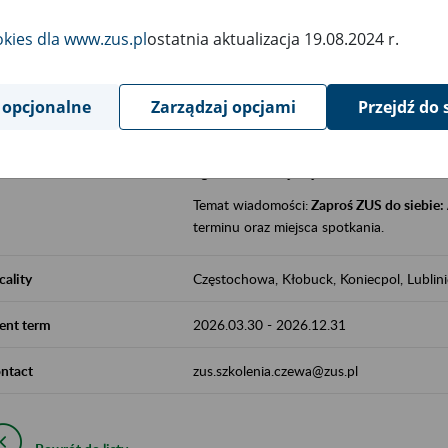
jak zbudowany jest system emerytalny
okies dla www.zus.pl
ostatnia aktualizacja 19.08.2024 r.
jak zwiększyć emeryturę,
czy można pracować na emeryturze,
jak skorzystać z programów prewencji
 opcjonalne
Zarządzaj opcjami
Przejdź do 
leczniczej prowadzonej przez ZUS.
Zgłoszenie przyjmujemy na adres e-mail:
Temat wiadomości:
Zaproś ZUS do siebie:
terminu oraz miejsca spotkania.
cality
Częstochowa, Kłobuck, Koniecpol, Lublin
ent term
2026.03.30
-
2026.12.31
ntact
zus.szkolenia.czewa@zus.pl