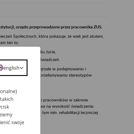
instytucji, urzędu przeprowadzone przez pracownika ZUS.
eczeń Społecznych, która pokazuje, że wiek jest atutem,
am ten to:
po pięćdziesiątym roku życia,
 kariery i przyszłych świadczeń.
english
cyjne wspiera osoby dojrzałe w podejmowaniu i
baniu o zdrowie oraz przełamywaniu stereotypów
jonalne)
takich
zacjami pracodawców i pracowników w zakresie
cisk
Polsce – tego co wpływa na wysokość świadczenia;
prewencji rentowej w tym min. rehabilitacji leczniczej
dziemy
ienić swoje
dukuje: