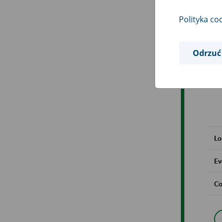
Polityka co
Odrzuć
Lo
Ev
Co