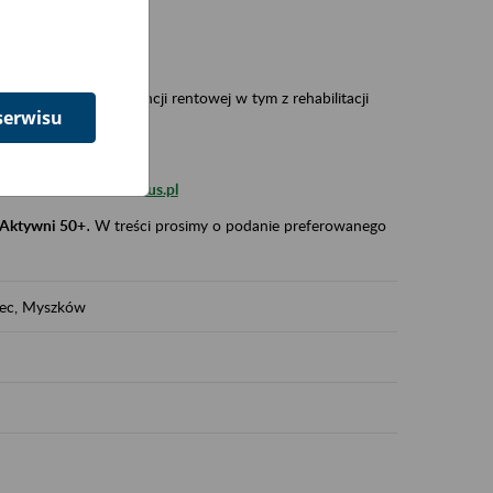
 w Polsce,
 wypadkowej i prewencji rentowej w tym z rehabilitacji
serwisu
zus.szkolenia.czewa@zus.pl
 Aktywni 50+
.
W treści prosimy o podanie preferowanego
iec, Myszków