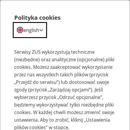
Polityka cookies
english
Menu
Search
Serwisy ZUS wykorzystują techniczne
(niezbędne) oraz analityczne (opcjonalne) pliki
cookies. Możesz zaakceptować wykorzystanie
Szkolenia
przez nas wszystkich takich plików (przycisk
„Przejdź do serwisu”) lub dostosować swoje
zgody (przycisk „Zarządzaj opcjami”). Jeśli
wybierzesz przycisk „Odrzuć opcjonalne”,
będziemy wykorzystywać tylko niezbędne pliki
cookies. W każdej chwili możesz zmienić swoje
Zaproś ZUS do siebie: Aktywni 50+
ustawienia. Aby to zrobić, kliknij „Ustawienia
plików cookies” w stopce.