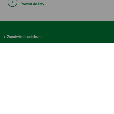
Powrót do listy
Zamówienia publiczne
Oferty pracy w ZUS
Praktyki i staże w ZUS
Konkursy ofert
Mienie zbędne
Mapa serwisu
Deklaracja dostępności
Ustawienia plików cookies