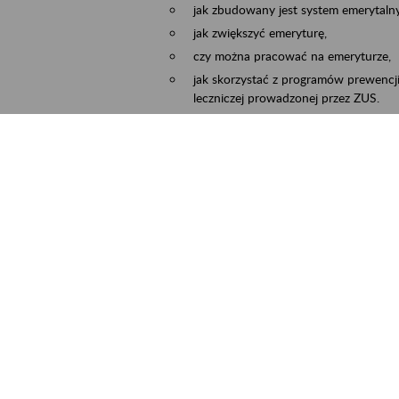
jak zbudowany jest system emerytalny
jak zwiększyć emeryturę,
czy można pracować na emeryturze,
jak skorzystać z programów prewencji
leczniczej prowadzonej przez ZUS.
Zgłoszenie przyjmujemy na adres e-mail:
Temat wiadomości:
Zaproś ZUS do siebie:
terminu oraz miejsca spotkania.
cality
Częstochowa, Kłobuck, Koniecpol, Lublin
ent term
2026.03.30
-
2026.12.31
ntact
zus.szkolenia.czewa@zus.pl