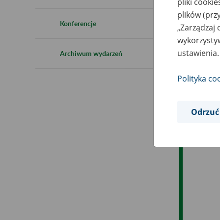
pliki cooki
plików (prz
Es
Konferencje
„Zarządzaj 
wykorzystyw
Ev
ustawienia.
Archiwum wydarzeń
Polityka co
Odrzuć