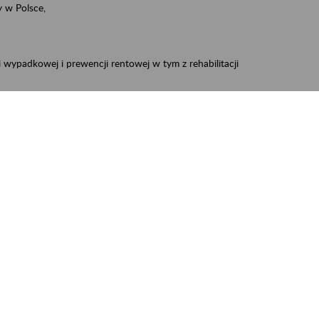
 w Polsce,
 wypadkowej i prewencji rentowej w tym z rehabilitacji
zus.szkolenia.czewa@zus.pl
 Aktywni 50+
.
W treści prosimy o podanie preferowanego
iec, Myszków