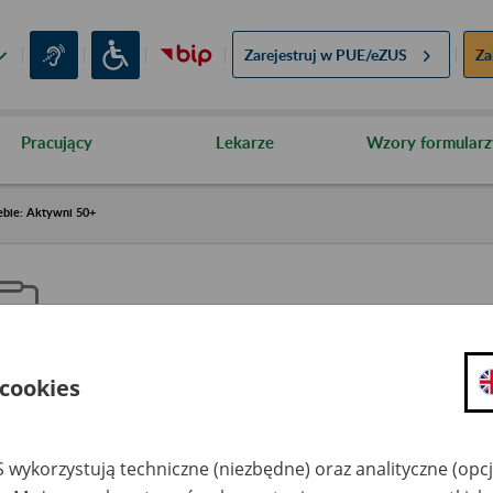
Zarejestruj w
PUE/eZUS
Za
Pracujący
Lekarze
Wzory formularz
ebie: Aktywni 50+
 cookies
aproś ZUS do siebie: Aktywni 5
 wykorzystują techniczne (niezbędne) oraz analityczne (opc
dzaj wydarzenia
Szkolenia