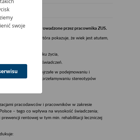
takich
cisk
dziemy
ienić swoje
instytucji, urzędu przeprowadzone przez pracownika ZUS.
eczeń Społecznych, która pokazuje, że wiek jest atutem,
am ten to:
po pięćdziesiątym roku życia,
 kariery i przyszłych świadczeń.
serwisu
cyjne wspiera osoby dojrzałe w podejmowaniu i
baniu o zdrowie oraz przełamywaniu stereotypów
zacjami pracodawców i pracowników w zakresie
Polsce – tego co wpływa na wysokość świadczenia;
prewencji rentowej w tym min. rehabilitacji leczniczej
dukuje: