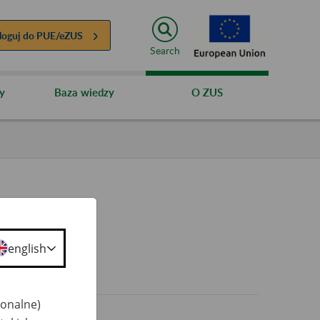
loguj do
PUE/eZUS
Search
y
Baza wiedzy
O ZUS
english
0+
jonalne)