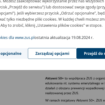
es. Możesz zaakceptować wykorzystanie przez nas wszystkich 
ycisk „Przejdź do serwisu”) lub dostosować swoje zgody (przy
sential area
Aktywni 50+, płatnicy, ubezpieczeni
opcjami”). Jeśli wybierzesz przycisk „Odrzuć opcjonalne”, bę
ać tylko niezbędne pliki cookies. W każdej chwili możesz zm
ent description
Szkolenie stacjonarne w siedzibie firmy, 
 Aby to zrobić, kliknij „Ustawienia plików cookies” w stopce.
Aktywni 50+
to inicjatywa Zakładu Ubezpi
a doświadczenie ma realną wartość. Progr
okies dla www.zus.pl
ostatnia aktualizacja 19.08.2024 r.
promocja aktywności zawodowej osób 
zachęcanie do świadomego planowania
 opcjonalne
Zarządzaj opcjami
Przejdź do 
ZUS przez działania informacyjne i eduka
kontynuowaniu aktywności zawodowej, d
związanych z wiekiem.
Aktywni 50+
to współpraca ZUS z organi
edukowania nt. systemu emerytalnego w 
działań z obszaru prewencji wypadkowej i 
realizowanej przez ZUS.
W ramach inicjatywy Aktywni 50+, ZUS e