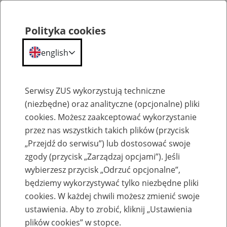
Polityka cookies
english
Menu
Search
Serwisy ZUS wykorzystują techniczne
(niezbędne) oraz analityczne (opcjonalne) pliki
cookies. Możesz zaakceptować wykorzystanie
Szkolenia
przez nas wszystkich takich plików (przycisk
„Przejdź do serwisu”) lub dostosować swoje
zgody (przycisk „Zarządzaj opcjami”). Jeśli
wybierzesz przycisk „Odrzuć opcjonalne”,
będziemy wykorzystywać tylko niezbędne pliki
cookies. W każdej chwili możesz zmienić swoje
Zaproś ZUS do siebie: Aktywni 50+
ustawienia. Aby to zrobić, kliknij „Ustawienia
plików cookies” w stopce.