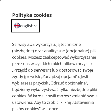
Polityka cookies
english
Menu
Search
Serwisy ZUS wykorzystują techniczne
(niezbędne) oraz analityczne (opcjonalne) pliki
cookies. Możesz zaakceptować wykorzystanie
Szkolenia
przez nas wszystkich takich plików (przycisk
„Przejdź do serwisu”) lub dostosować swoje
zgody (przycisk „Zarządzaj opcjami”). Jeśli
wybierzesz przycisk „Odrzuć opcjonalne”,
będziemy wykorzystywać tylko niezbędne pliki
cookies. W każdej chwili możesz zmienić swoje
Zaproś ZUS do siebie: Aktywni 50+
ustawienia. Aby to zrobić, kliknij „Ustawienia
plików cookies” w stopce.