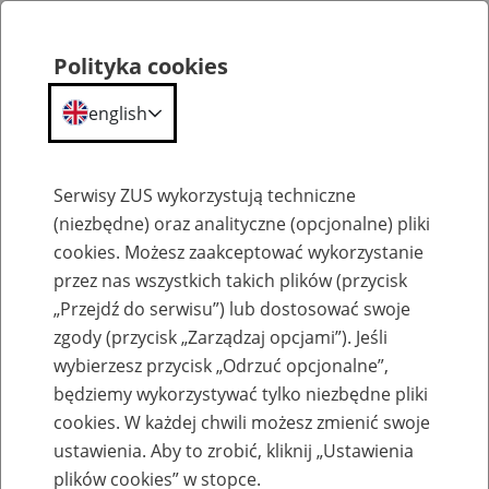
Polityka cookies
english
Menu
Search
Serwisy ZUS wykorzystują techniczne
(niezbędne) oraz analityczne (opcjonalne) pliki
cookies. Możesz zaakceptować wykorzystanie
Szkolenia
przez nas wszystkich takich plików (przycisk
„Przejdź do serwisu”) lub dostosować swoje
zgody (przycisk „Zarządzaj opcjami”). Jeśli
wybierzesz przycisk „Odrzuć opcjonalne”,
będziemy wykorzystywać tylko niezbędne pliki
cookies. W każdej chwili możesz zmienić swoje
Zaproś ZUS do siebie: Aktywni 50+
ustawienia. Aby to zrobić, kliknij „Ustawienia
plików cookies” w stopce.