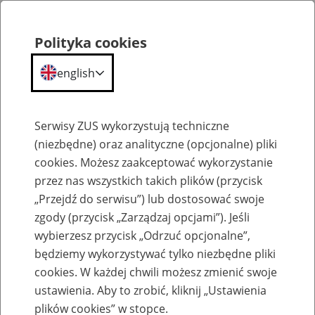
Polityka cookies
english
Menu
Search
Serwisy ZUS wykorzystują techniczne
(niezbędne) oraz analityczne (opcjonalne) pliki
cookies. Możesz zaakceptować wykorzystanie
Szkolenia
przez nas wszystkich takich plików (przycisk
„Przejdź do serwisu”) lub dostosować swoje
zgody (przycisk „Zarządzaj opcjami”). Jeśli
wybierzesz przycisk „Odrzuć opcjonalne”,
będziemy wykorzystywać tylko niezbędne pliki
cookies. W każdej chwili możesz zmienić swoje
Zaproś ZUS do siebie: Aktywni 50+
ustawienia. Aby to zrobić, kliknij „Ustawienia
plików cookies” w stopce.