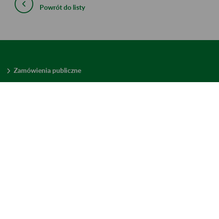
Powrót do listy
Zamówienia publiczne
Oferty pracy w ZUS
Praktyki i staże w ZUS
Konkursy ofert
Mienie zbędne
Mapa serwisu
Deklaracja dostępności
Ustawienia plików cookies