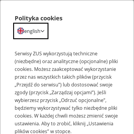
Polityka cookies
english
Menu
Search
Serwisy ZUS wykorzystują techniczne
(niezbędne) oraz analityczne (opcjonalne) pliki
cookies. Możesz zaakceptować wykorzystanie
Szkolenia
przez nas wszystkich takich plików (przycisk
„Przejdź do serwisu”) lub dostosować swoje
zgody (przycisk „Zarządzaj opcjami”). Jeśli
wybierzesz przycisk „Odrzuć opcjonalne”,
będziemy wykorzystywać tylko niezbędne pliki
cookies. W każdej chwili możesz zmienić swoje
Zaproś ZUS do siebie: Aktywni 50+
ustawienia. Aby to zrobić, kliknij „Ustawienia
plików cookies” w stopce.