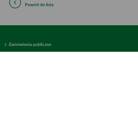
Powrót do listy
Zamówienia publiczne
Oferty pracy w ZUS
Praktyki i staże w ZUS
Konkursy ofert
Mienie zbędne
Mapa serwisu
Deklaracja dostępności
Ustawienia plików cookies