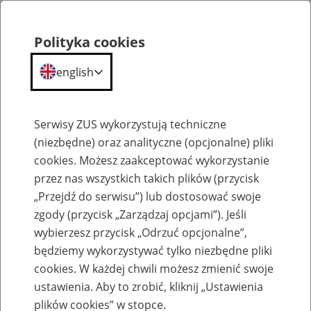
Polityka cookies
english
Menu
Search
Serwisy ZUS wykorzystują techniczne
(niezbędne) oraz analityczne (opcjonalne) pliki
cookies. Możesz zaakceptować wykorzystanie
Szkolenia
przez nas wszystkich takich plików (przycisk
„Przejdź do serwisu”) lub dostosować swoje
zgody (przycisk „Zarządzaj opcjami”). Jeśli
wybierzesz przycisk „Odrzuć opcjonalne”,
będziemy wykorzystywać tylko niezbędne pliki
cookies. W każdej chwili możesz zmienić swoje
Zaproś ZUS do siebie: Aktywni 50+
ustawienia. Aby to zrobić, kliknij „Ustawienia
plików cookies” w stopce.