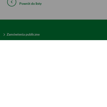
Powrót do listy
Zamówienia publiczne
Oferty pracy w ZUS
Praktyki i staże w ZUS
Konkursy ofert
Mienie zbędne
Mapa serwisu
Deklaracja dostępności
Ustawienia plików cookies